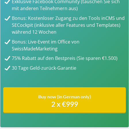
Exklusive Facebook Community (tauschen Sie sich
mit anderen Teilnehmern aus)
Bonus: Kostenloser Zugang zu den Tools inCMS und
SECockpit (inklusive aller Features und Templates)
während 12 Wochen
Bonus: Live-Event im Office von
SwissMadeMarketing
75% Rabatt auf den Bestpreis (Sie sparen €1.500)
30 Tage Geld-zurück-Garantie
Buy now (in German only)
2 x €999