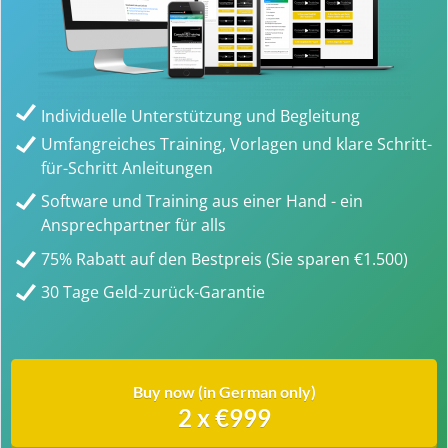
Individuelle Unterstützung und Begleitung
Umfangreiches Training, Vorlagen und klare Schritt-
für-Schritt Anleitungen
Software und Training aus einer Hand - ein
Ansprechpartner für alls
75% Rabatt auf den Bestpreis (Sie sparen €1.500)
30 Tage Geld-zurück-Garantie
Buy now (in German only)
2 x €999