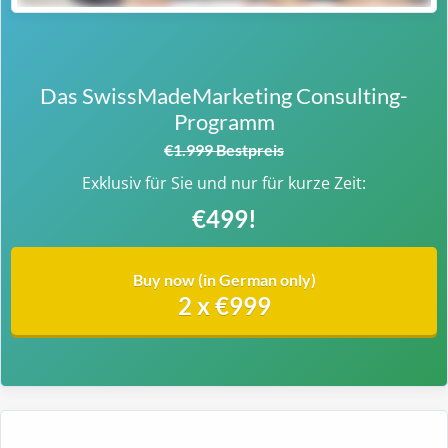
Das SwissMadeMarketing Consulting-
Programm
€1.999 Bestpreis
Exklusiv für Sie und nur für kurze Zeit:
€499!
Buy now (in German only)
2 x €999